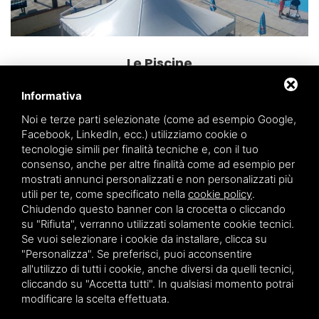
Le Piscine
Informativa
Noi e terze parti selezionate (come ad esempio Google,
Facebook, LinkedIn, ecc.) utilizziamo cookie o
tecnologie simili per finalità tecniche e, con il tuo
CHI SIAMO
PISTA
PISCINE
RISTORANTE
GALLERY
consenso, anche per altre finalità come ad esempio per
GARE
FAQ
CONTATTI
mostrati annunci personalizzati e non personalizzati più
utili per te, come specificato nella
cookie policy
.
Chiudendo questo banner con la crocetta o cliccando
su "Rifiuta", verranno utilizzati solamente cookie tecnici.
Sitemap
Privacy
Se vuoi selezionare i cookie da installare, clicca su
"Personalizza". Se preferisci, puoi acconsentire
via Sfondrabò, n°46/a, Borgo Cascina, Migliaro (FE) | p.iva
all'utilizzo di tutti i cookie, anche diversi da quelli tecnici,
00264040387
cliccando su "Accetta tutti". In qualsiasi momento potrai
modificare la scelta effettuata.
3475924307
340 58-07-299
info@acquaparco.it